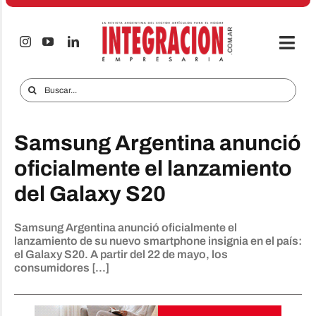
Saltar
al
contenido
Togg
Navi
Electro & Hogar
Buscar:
Empresas y Mercados
Samsung Argentina anunció
Audio & TV
oficialmente el lanzamiento
iTECNO
del Galaxy S20
Celulares
Samsung Argentina anunció oficialmente el
Informes Especiales
lanzamiento de su nuevo smartphone insignia en el país:
el Galaxy S20. A partir del 22 de mayo, los
Anuncie
consumidores [...]
Contacto