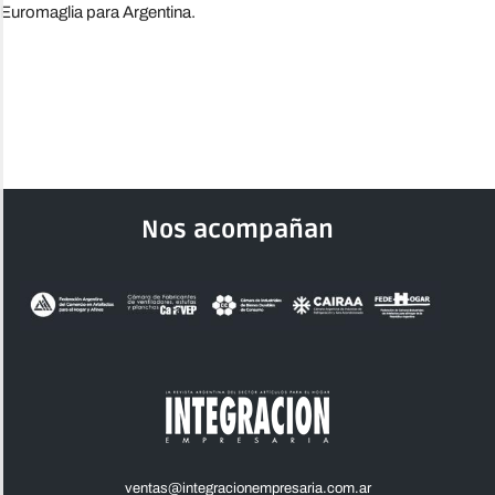
Euromaglia para Argentina.
Nos acompañan
ventas@integracionempresaria.com.ar