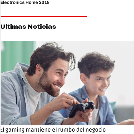
Electronics Home 2018
Ultimas Noticias
El gaming mantiene el rumbo del negocio