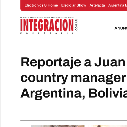
Saltar
Electronics & Home
Eletrolar Show
Artefacta
Argentina 
al
contenido
ANUN
Reportaje a Juan
country manager 
Argentina, Bolivi