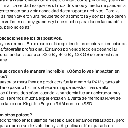
 más relacionada con el negocio flash, con el pendrive, que es la
 final. La verdad es que los últimos dos años y medio de pandemia
gente encerrada y sin necesidad de transportar archivos. Pero la
ias flash tuvieron una recuperación asombrosa y son los que tienen
 con volúmenes muy grandes y tiene mucho para dar en facturación.
, pero no es así.
icaciones de los dispositivos.
 y los drones. El mercado está requiriendo productos diferenciados,
a fotografía profesional. Estamos poniendo foco en desarrollar
es el estándar; la base es 32 GB y 64 GB y 128 GB se pronostican
iene.
que crecen de manera increíble. ¿Cómo lo ves impactar, en
des?
uestra primera línea de productos fue la memoria RAM y tanto ahí
ño pasado hicimos el rebranding de nuestra línea de alta
os últimos dos años, cuando la pandemia fue un acelerador muy
ento. Tenemos mucha experiencia en la venta de memoria RAM de
ina tanto con Kingston Fury en RAM como en SSD.
n otros países?
o económico en los últimos meses o años estamos retrasados, pero
para que no se desvaloricen y la Argentina esté disparada en