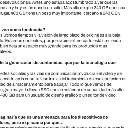
adesevolucionan. Antes uno estaba acostumbrado a ver que las
dían y hoy están dando un salto. Más allá de que 240 GB continúa
 lugar, 480 GB tiene un peso muy importante, cercano a 240 GB y
 la ven como tendencia?
últimos tiempos y la visión de largo plazo de pricing es a la baja,
rmite. Estamos contentos, porque si bien el mercado está creciendo
mbién deja un espacio muy grande para los productos más
ativos.
 la generación de contenidos, que por la tecnología que
des sociales y las vías de comunicación involucran el video y se
enado en la nube, la fase inicial del tratamiento de ese contenido es
cidad de almacenamiento para trabajar. Todo lo que vemos de
su gran mayoría llevan SSD con un estándar de capacidad más alto.
80 GB para un usuario de diseño gráfico o un editor de video
maginaría que es una amenaza para los dispositivos de
lo es, pero explicame por qué…