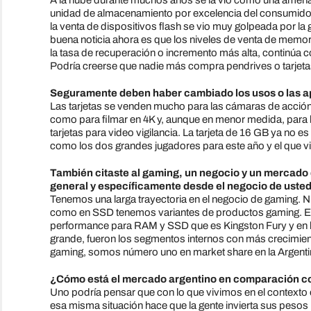
A la nube durante muchos años se la vio como una amenaza
unidad de almacenamiento por excelencia del consumidor
la venta de dispositivos flash se vio muy golpeada por la 
buena noticia ahora es que los niveles de venta de memor
la tasa de recuperación o incremento más alta, continúa
Podría creerse que nadie más compra pendrives o tarjetas
Seguramente deben haber cambiado los usos o las apl
Las tarjetas se venden mucho para las cámaras de acción
como para filmar en 4K y, aunque en menor medida, para l
tarjetas para video vigilancia. La tarjeta de 16 GB ya no 
como los dos grandes jugadores para este año y el que v
También citaste al gaming, un negocio y un mercado 
general y específicamente desde el negocio de uste
Tenemos una larga trayectoria en el negocio de gaming. N
como en SSD tenemos variantes de productos gaming. El a
performance para RAM y SSD que es Kingston Fury y en l
grande, fueron los segmentos internos con más crecimi
gaming, somos número uno en market share en la Argent
¿Cómo está el mercado argentino en comparación co
Uno podría pensar que con lo que vivimos en el context
esa misma situación hace que la gente invierta sus pesos 