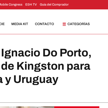
Mobile Congress
E&H TV
Guía del Comprador
CIE
MEDIA KIT
CONTACTO
CATEGORÍAS
 Ignacio Do Porto,
de Kingston para
a y Uruguay