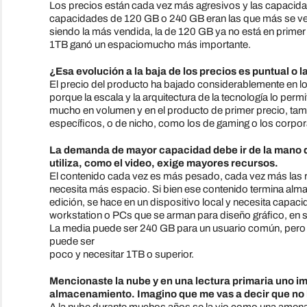
Los precios están cada vez más agresivos y las capacid
capacidades de 120 GB o 240 GB eran las que más se ven
siendo la más vendida, la de 120 GB ya no está en primer
1TB ganó un espaciomucho más importante.
¿Esa evolución a la baja de los precios es puntual o
El precio del producto ha bajado considerablemente en los 
porque la escala y la arquitectura de la tecnología lo pe
mucho en volumen y en el producto de primer precio, ta
específicos, o de nicho, como los de gaming o los corpor
La demanda de mayor capacidad debe ir de la mano de
utiliza, como el video, exige mayores recursos.
El contenido cada vez es más pesado, cada vez más las re
necesita más espacio. Si bien ese contenido termina almac
edición, se hace en un dispositivo local y necesita capa
workstation o PCs que se arman para diseño gráfico, en 
La media puede ser 240 GB para un usuario común, pero 4
puede ser
poco y necesitar 1TB o superior.
Mencionaste la nube y en una lectura primaria uno i
almacenamiento. Imagino que me vas a decir que no 