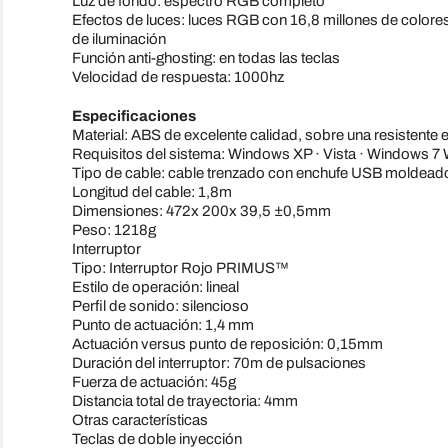
Luz de fondo: espectro RGB completo
Efectos de luces: luces RGB con 16,8 millones de colores
de iluminación
Función anti-ghosting: en todas las teclas
Velocidad de respuesta: 1000hz
Especificaciones
Material: ABS de excelente calidad, sobre una resistente 
Requisitos del sistema: Windows XP · Vista · Windows 
Tipo de cable: cable trenzado con enchufe USB moldead
Longitud del cable: 1,8m
Dimensiones: 472x 200x 39,5 ±0,5mm
Peso: 1218g
Interruptor
Tipo: Interruptor Rojo PRIMUS™
Estilo de operación: lineal
Perfil de sonido: silencioso
Punto de actuación: 1,4 mm
Actuación versus punto de reposición: 0,15mm
Duración del interruptor: 70m de pulsaciones
Fuerza de actuación: 45g
Distancia total de trayectoria: 4mm
Otras características
Teclas de doble inyección