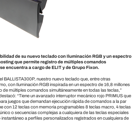
bilidad de su nuevo teclado con Iluminación RGB y un espectro
hosting que permite registro de múltiples comandos
 se encuentra a cargo de ELIT y de Grupo Fixon.
del BALLISTA300P, nuestro nuevo teclado que, entre otras
emo, con Iluminación RGB inspirada en un espectro de 16,8 millones
tro de múltiples comandos simultáneamente en todas las teclas,”
destacó: “Tiene un avanzado interruptor mecánico rojo PRIMUS que
cta para juegos que demandan ejecución rápida de comandos a la par
e con 12 teclas con memoria programables 8 teclas macro, 4 teclas
 único o secuencias complejas a cualquiera de las teclas especiales
o instantáneo a perfiles personalizados registrados en cualquiera de