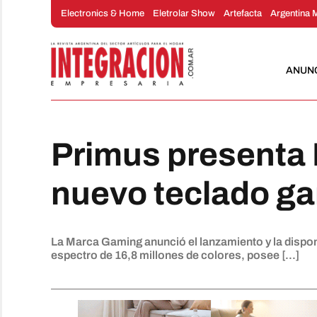
Saltar
Electronics & Home
Eletrolar Show
Artefacta
Argentina 
al
contenido
ANUN
Primus presenta
nuevo teclado g
La Marca Gaming anunció el lanzamiento y la dispon
espectro de 16,8 millones de colores, posee [...]