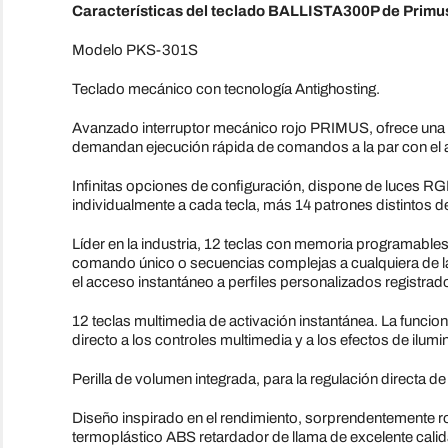
Características del teclado BALLISTA300P de Primu
Modelo PKS-301S
Teclado mecánico con tecnología Antighosting.
Avanzado interruptor mecánico rojo PRIMUS, ofrece una pul
demandan ejecución rápida de comandos a la par con el 
Infinitas opciones de configuración, dispone de luces RG
individualmente a cada tecla, más 14 patrones distintos 
Líder en la industria, 12 teclas con memoria programables, 
comando único o secuencias complejas a cualquiera de las
el acceso instantáneo a perfiles personalizados registrad
12 teclas multimedia de activación instantánea. La funcion
directo a los controles multimedia y a los efectos de ilumi
Perilla de volumen integrada, para la regulación directa de
Diseño inspirado en el rendimiento, sorprendentemente rob
termoplástico ABS retardador de llama de excelente calida