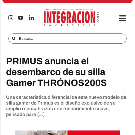
Saltar
al
contenido
Togg
Navi
Electro & Hogar
Buscar:
Empresas y Mercados
PRIMUS anuncia el
Audio & TV
desembarco de su silla
iTECNO
Gamer THRÓNOS200S
Celulares
Una característica diferencial de este nuevo modelo de
Informes Especiales
silla gamer de Primus es el diseño exclusivo de su
amplio reposabrazos con recubrimiento suave,
Anuncie
pensado para [...]
Contacto