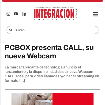
Saltar
al
contenido
Togg
Navi
Electro & Hogar
Buscar:
Empresas y Mercados
PCBOX presenta CALL, su
Audio & TV
nueva Webcam
iTECNO
La marca fabricante de tecnología anunció el
Celulares
lanzamiento y la disponibilidad de su nueva Webcam
CALL. Ideal para video llamadas y/o hacer streaming en
Informes Especiales
formato [...]
Anuncie
Contacto