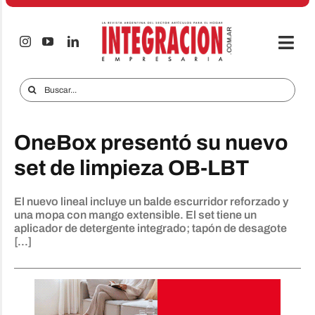
Saltar
al
contenido
Togg
Navi
Electro & Hogar
Buscar:
Empresas y Mercados
OneBox presentó su nuevo
Audio & TV
set de limpieza OB-LBT
iTECNO
El nuevo lineal incluye un balde escurridor reforzado y
Celulares
una mopa con mango extensible. El set tiene un
aplicador de detergente integrado; tapón de desagote
Informes Especiales
[...]
Anuncie
Contacto