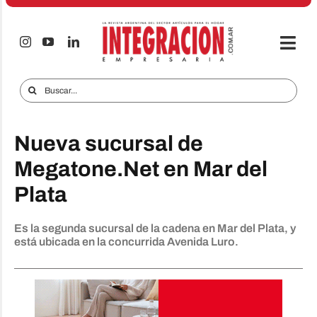
Saltar
al
contenido
Togg
Navi
Electro & Hogar
Buscar:
Empresas y Mercados
Nueva sucursal de
Audio & TV
Megatone.Net en Mar del
iTECNO
Plata
Celulares
Es la segunda sucursal de la cadena en Mar del Plata, y
Informes Especiales
está ubicada en la concurrida Avenida Luro.
Anuncie
Contacto