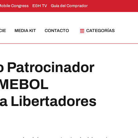
Mobile Congress
E&H TV
Guía del Comprador
CIE
MEDIA KIT
CONTACTO
CATEGORÍAS
o Patrocinador
ONMEBOL
a Libertadores