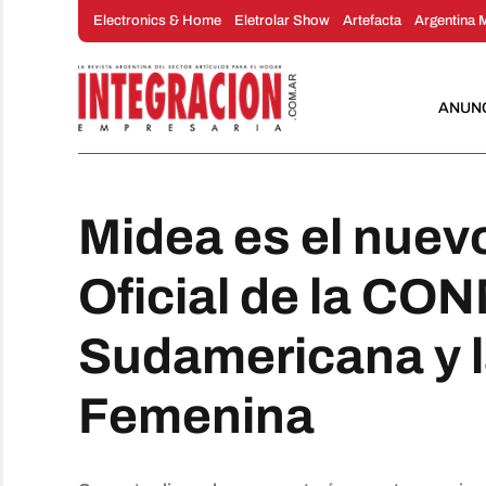
Saltar
Electronics & Home
Eletrolar Show
Artefacta
Argentina 
al
contenido
ANUN
Midea es el nuev
Oficial de la C
Sudamericana y l
Femenina