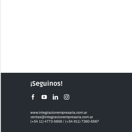
¡Seguinos!
www.integracionempresaria.com.ar
ventas@integracionempresaria.com.ar
(+54 11) 4773-5656 / (+54 911) 7360-5567