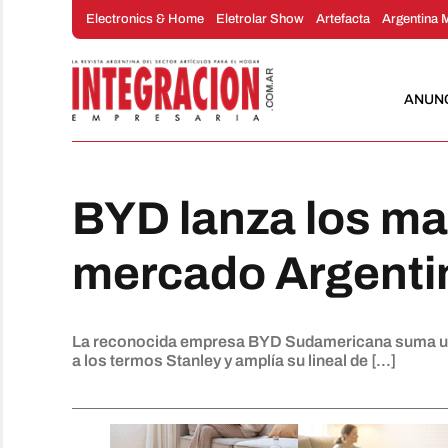
Saltar
Electronics & Home
Eletrolar Show
Artefacta
Argentina 
al
contenido
ANUN
BYD lanza los ma
mercado Argenti
La reconocida empresa BYD Sudamericana suma un
a los termos Stanley y amplía su lineal de [...]