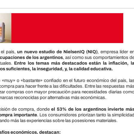
 el país,
un nuevo estudio de NielsenIQ (NIQ)
, empresa líder e
ocupaciones de los argentinos
, así como sus comportamientos d
uales.
Entre los temas más destacados están la inflación, l
 suficientes, la inseguridad, y, la calidad educativa.
 «muy» o «bastante» confiado en el futuro económico del país, la
ompra para hacer frente a las dificultades. Entre las respuestas má
izar compras con mayor precaución para necesidades diarias com
 marcas reconocidas por alternativas más económicas.
ecisión de compra, donde
el 53% de los argentinos invierte má
compra importante
. Los consumidores priorizan tanto la simplicida
ando más las experiencias sobre las posesiones materiales.
afíos económicos, destacan: