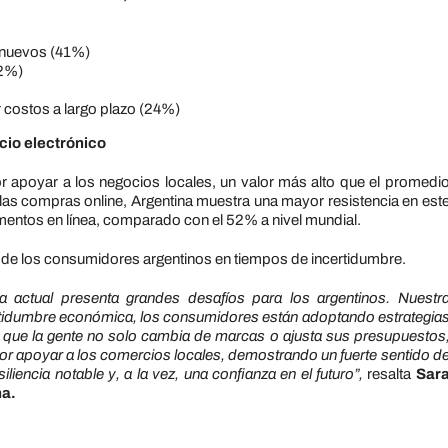
 nuevos (41%)
22%)
r costos a largo plazo (24%)
cio electrónico
or apoyar a los negocios locales, un valor más alto que el promedi
las compras online, Argentina muestra una mayor resistencia en est
entos en línea, comparado con el 52% a nivel mundial.
ad de los consumidores argentinos en tiempos de incertidumbre.
 actual presenta grandes desafíos para los argentinos. Nuestr
ncertidumbre económica, los consumidores están adoptando estrategia
que la gente no solo cambia de marcas o ajusta sus presupuestos
 por apoyar a los comercios locales, demostrando un fuerte sentido d
liencia notable y, a la vez, una confianza en el futuro”,
resalta
Sar
na.