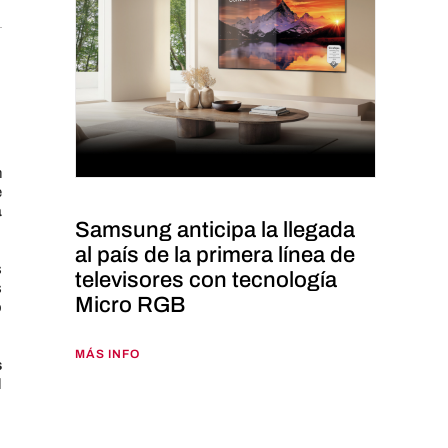
n
e
a
Samsung anticipa la llegada
al país de la primera línea de
s
televisores con tecnología
s
Micro RGB
o
MÁS INFO
s
d