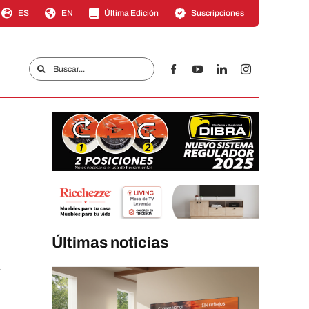
ES
EN
Última Edición
Suscripciones
Buscar:
s
Últimas noticias
í