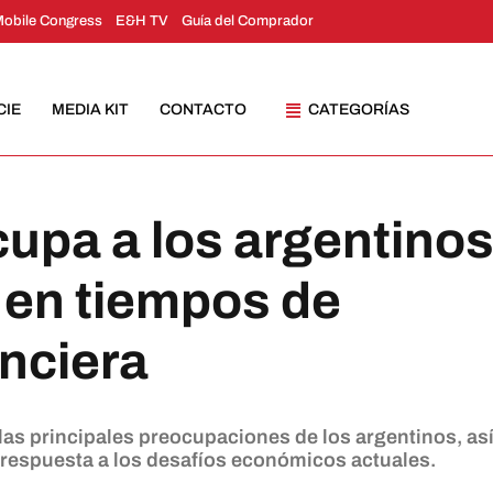
Mobile Congress
E&H TV
Guía del Comprador
CIE
MEDIA KIT
CONTACTO
CATEGORÍAS
upa a los argentino
 en tiempos de
anciera
las principales preocupaciones de los argentinos, as
espuesta a los desafíos económicos actuales.