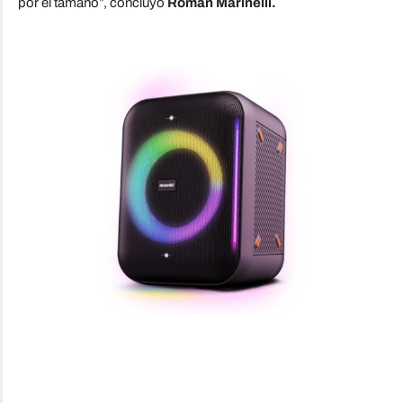
por el tamaño
”, concluyó
Román Marinelli.