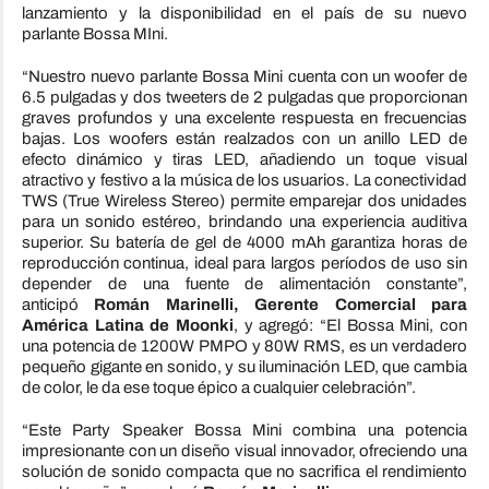
lanzamiento y la disponibilidad en el país de su nuevo
parlante
Bossa
MIni
.
“Nuestro nuevo parlante
Bossa
Mini
cuenta con un woofer de
6.5 pulgadas y dos tweeters de 2 pulgadas que proporcionan
graves profundos y una excelente respuesta en frecuencias
bajas. Los woofers están realzados con un anillo LED de
efecto dinámico y tiras LED, añadiendo un toque visual
atractivo y festivo a la música de los usuarios. La conectividad
TWS (True Wireless Stereo) permite emparejar dos unidades
para un sonido estéreo, brindando una experiencia auditiva
superior. Su batería de gel de 4000 mAh garantiza horas de
reproducción continua, ideal para largos períodos de uso sin
depender de una fuente de alimentación constante”,
anticipó
Román Marinelli, Gerente Comercial para
América Latina de Moonki
, y agregó: “El
Bossa
Mini
, con
una potencia de 1200W PMPO y 80W RMS, es un verdadero
pequeño gigante en sonido, y su iluminación LED, que cambia
de color, le da ese toque épico a cualquier celebración”.
“
Este Party Speaker
Bossa
Mini
combina una potencia
impresionante con un diseño visual innovador, ofreciendo una
solución de sonido compacta que no sacrifica el rendimiento