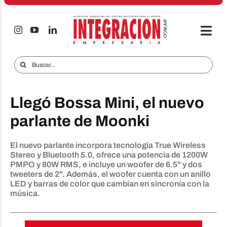
Saltar
al
contenido
Togg
Navi
Electro & Hogar
Buscar:
Empresas y Mercados
Llegó Bossa Mini, el nuevo
Audio & TV
parlante de Moonki
iTECNO
El nuevo parlante incorpora tecnología True Wireless
Celulares
Stereo y Bluetooth 5.0, ofrece una potencia de 1200W
PMPO y 80W RMS, e incluye un woofer de 6.5" y dos
Informes Especiales
tweeters de 2". Además, el woofer cuenta con un anillo
LED y barras de color que cambian en sincronía con la
Anuncie
música.
Contacto