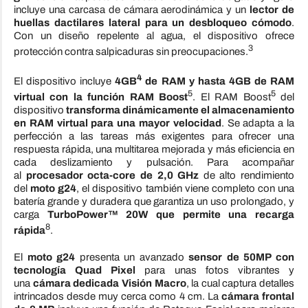
incluye una carcasa de cámara aerodinámica y un
lector de
huellas dactilares lateral para un desbloqueo cómodo
.
Con un diseño repelente al agua, el dispositivo ofrece
3
protección contra salpicaduras sin preocupaciones.
4
El dispositivo incluye
4GB
de RAM y hasta 4GB de RAM
5
5
virtual con la función RAM Boost
. El RAM Boost
del
dispositivo
transforma dinámicamente el almacenamiento
en RAM virtual para una mayor velocidad
. Se adapta a la
perfección a las tareas más exigentes para ofrecer una
respuesta rápida, una multitarea mejorada y más eficiencia en
cada deslizamiento y pulsación. Para acompañar
al
procesador octa-core de 2,0 GHz
de alto rendimiento
del
moto g24
, el dispositivo también viene completo con una
batería grande y duradera que garantiza un uso prolongado, y
carga
TurboPower™ 20W que permite una recarga
8
rápida
.
El
moto g24
presenta un avanzado
sensor de 50MP con
tecnología Quad Pixel
para unas fotos vibrantes y
una
cámara dedicada Visión Macro
, la cual captura detalles
intrincados desde muy cerca como 4 cm. La
cámara frontal