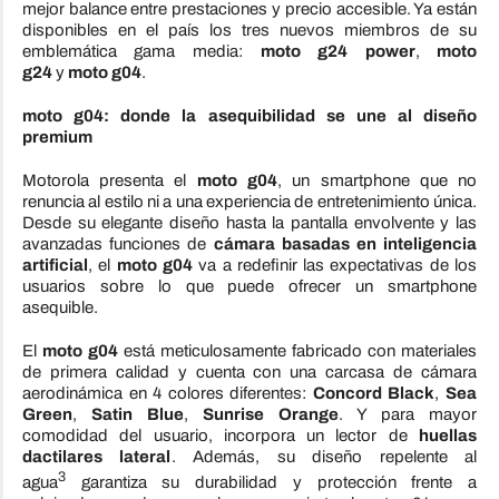
mejor balance entre prestaciones y precio accesible. Ya están
disponibles en el país los tres nuevos miembros de su
emblemática gama media:
moto g24 power
,
moto
g24
y
moto g04
.
moto g04: donde la asequibilidad se une al diseño
premium
Motorola presenta el
moto g04
, un smartphone que no
renuncia al estilo ni a una experiencia de entretenimiento única.
Desde su elegante diseño hasta la pantalla envolvente y las
avanzadas funciones de
cámara basadas en inteligencia
artificial
, el
moto g04
va a redefinir las expectativas de los
usuarios sobre lo que puede ofrecer un smartphone
asequible.
El
moto g04
está meticulosamente fabricado con materiales
de primera calidad y cuenta con una carcasa de cámara
aerodinámica en 4 colores diferentes:
Concord Black
,
Sea
Green
,
Satin Blue
,
Sunrise Orange
. Y para mayor
comodidad del usuario, incorpora un lector de
huellas
dactilares lateral
. Además, su diseño repelente al
3
agua
garantiza su durabilidad y protección frente a