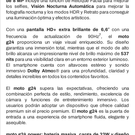
de 8 MP
incluye una función de Retoque Facial para mejorar
los selfies,
Visión Nocturna Automática
para mejorar la
fotografía nocturna y los modos HDR y Retrato para conseguir
una iluminación óptima y efectos artísticos.
Con una
pantalla HD+ extra brillante de 6,6″
con una
7
frecuencia de actualización de 90Hz
, el
moto
g24
proporciona un viaje visual enriquecido. Su diseño
garantiza una inmersión total, mientras que el modo de alto
brillo alcanza un impresionante nivel de brillo máximo de
537
nits
para una visibilidad clara en un entorno exterior luminoso.
El smartphone cuenta con altavoces estéreo y sonido
inmersivo
Dolby Atmo
s® para una profundidad, claridad y
detalles increíbles en todos los contenidos favoritos.
El
moto g24
supera las expectativas, ofreciendo una
combinación perfecta de estilo, rendimiento, excelencia de
cámara y funciones de entretenimiento inmersivo. Los
usuarios podrán adoptar un dispositivo que ofrece calidad
premium sin el precio premium. El
moto g24
es la puerta de
entrada a una experiencia de smartphone fluida, elegante y
asequible.
moto g24 power: batería masiva, carga de 33W y diseño