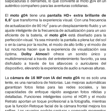
salpicaduras o derrames, lo que convierte al moto g04 en un
auténtico compañero para las aventuras cotidianas.
El
moto g04
tiene una
pantalla HD+ extra brillante de
6,6″
que transforma la experiencia visual. Con una frecuencia
7
de actualización de 90 Hz
para un desplazamiento fluido y un
ajuste inteligente de la frecuencia de actualización para un uso
eficiente de la batería, el
moto g04
está diseñado para la
perfección visual. Ya sea mirando la pantalla a plena luz del sol
o en la cama por la noche, el modo de alto brillo y el modo de
luz nocturna hacen que la experiencia de visualización sea
óptima.
Dolby Atmos
® ofrece un sonido único y
multidimensional a través del entretenimiento favorito, ya sea
disfrutado a través de los altavoces o auriculares del
dispositivo, elevando la experiencia de audio a nuevas alturas.
La
cámara de 16 MP con IA del moto g04
no es solo una
lente, es una narradora de historias. Las mejoras automáticas
garantizan fotos listas para las redes sociales, y las
capacidades de enfoque rápido aseguran fotos nítidas y
detalladas. Funciones inteligentes como el HDR y el modo
Retrato aportan un toque profesional a la fotografía, mientras
que la función Retoque facial de la cámara frontal mejora los
selfies. Los usuarios podrán capturar y compartir momentos