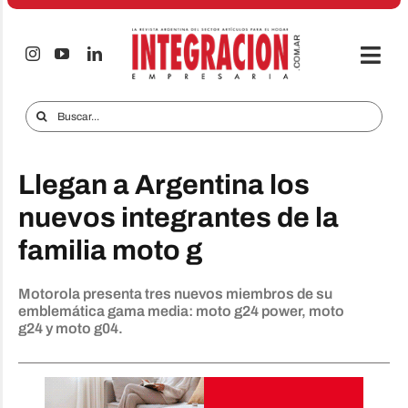
Saltar
al
contenido
Togg
Navi
Electro & Hogar
Buscar:
Empresas y Mercados
Llegan a Argentina los
Audio & TV
nuevos integrantes de la
iTECNO
familia moto g
Celulares
Motorola presenta tres nuevos miembros de su
Informes Especiales
emblemática gama media: moto g24 power, moto
g24 y moto g04.
Anuncie
Contacto