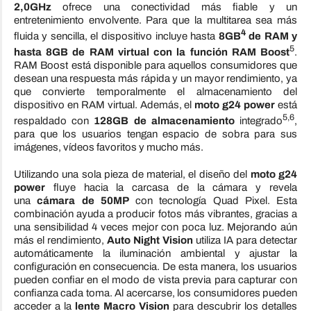
2,0GHz
ofrece una conectividad más fiable y un
entretenimiento envolvente. Para que la multitarea sea más
4
fluida y sencilla, el dispositivo incluye hasta
8GB
de RAM y
5
hasta 8GB de RAM virtual con la función RAM Boost
.
RAM Boost está disponible para aquellos consumidores que
desean una respuesta más rápida y un mayor rendimiento, ya
que convierte temporalmente el almacenamiento del
dispositivo en RAM virtual. Además, el
moto g24 power
está
5,6
respaldado con
128GB de almacenamiento
integrado
,
para que los usuarios tengan espacio de sobra para sus
imágenes, vídeos favoritos y mucho más.
Utilizando una sola pieza de material, el diseño del
moto g24
power
fluye hacia la carcasa de la cámara y revela
una
cámara de 50MP
con tecnología Quad Pixel. Esta
combinación ayuda a producir fotos más vibrantes, gracias a
una sensibilidad 4 veces mejor con poca luz. Mejorando aún
más el rendimiento,
Auto Night Vision
utiliza IA para detectar
automáticamente la iluminación ambiental y ajustar la
configuración en consecuencia. De esta manera, los usuarios
pueden confiar en el modo de vista previa para capturar con
confianza cada toma. Al acercarse, los consumidores pueden
acceder a la
lente Macro Vision
para descubrir los detalles