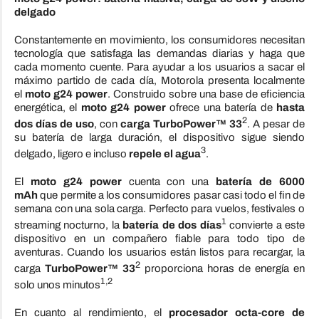
delgado
Constantemente en movimiento, los consumidores necesitan
tecnología que satisfaga las demandas diarias y haga que
cada momento cuente. Para ayudar a los usuarios a sacar el
máximo partido de cada día, Motorola presenta localmente
el
moto g24 power
. Construido sobre una base de eficiencia
energética, el
moto g24 power
ofrece una batería de
hasta
2
dos días de uso
, con
carga TurboPower™ 33
. A pesar de
su batería de larga duración, el dispositivo sigue siendo
3
delgado, ligero e incluso
repele el agua
.
El
moto g24 power
cuenta con una
batería de 6000
mAh
que permite a los consumidores pasar casi todo el fin de
semana con una sola carga. Perfecto para vuelos, festivales o
1
streaming nocturno, la
batería de dos días
convierte a este
dispositivo en un compañero fiable para todo tipo de
aventuras. Cuando los usuarios están listos para recargar, la
2
carga
TurboPower™ 33
proporciona horas de energía en
1,2
solo unos minutos
En cuanto al rendimiento, el
procesador octa-core de