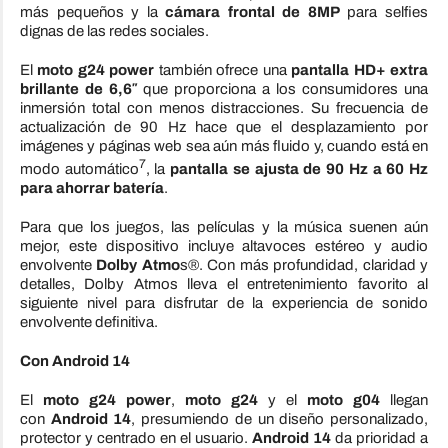
más pequeños y la
cámara frontal de 8MP
para selfies
dignas de las redes sociales.
El
moto g24 power
también ofrece una
pantalla HD+ extra
brillante de 6,6″
que proporciona a los consumidores una
inmersión total con menos distracciones. Su frecuencia de
actualización de 90 Hz hace que el desplazamiento por
imágenes y páginas web sea aún más fluido y, cuando está en
7
modo automático
, la
pantalla se ajusta de 90 Hz a 60 Hz
para ahorrar batería
.
Para que los juegos, las películas y la música suenen aún
mejor, este dispositivo incluye altavoces estéreo y audio
envolvente
Dolby Atmo
s®. Con más profundidad, claridad y
detalles, Dolby Atmos lleva el entretenimiento favorito al
siguiente nivel para disfrutar de la experiencia de sonido
envolvente definitiva.
Con Android 14
El
moto g24 power
,
moto g24
y el
moto g04
llegan
con
Android 14
, presumiendo de un diseño personalizado,
protector y centrado en el usuario.
Android 14
da prioridad a