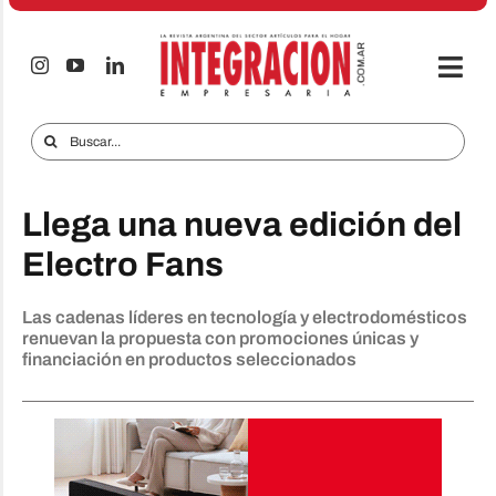
Saltar
al
contenido
Togg
Navi
Electro & Hogar
Buscar:
Empresas y Mercados
Llega una nueva edición del
Audio & TV
Electro Fans
iTECNO
Las cadenas líderes en tecnología y electrodomésticos
Celulares
renuevan la propuesta con promociones únicas y
financiación en productos seleccionados
Informes Especiales
Anuncie
Contacto