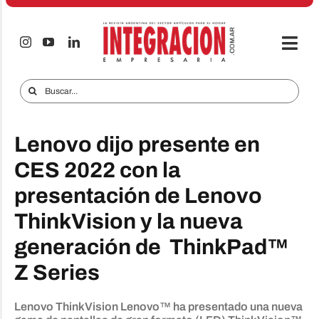
Saltar
al
contenido
Togg
Navi
Electro & Hogar
Buscar:
Empresas y Mercados
Lenovo dijo presente en
Audio & TV
CES 2022 con la
iTECNO
presentación de Lenovo
Celulares
ThinkVision y la nueva
Informes Especiales
generación de ThinkPad™
Z Series
Anuncie
Contacto
Lenovo ThinkVision Lenovo™ ha presentado una nueva