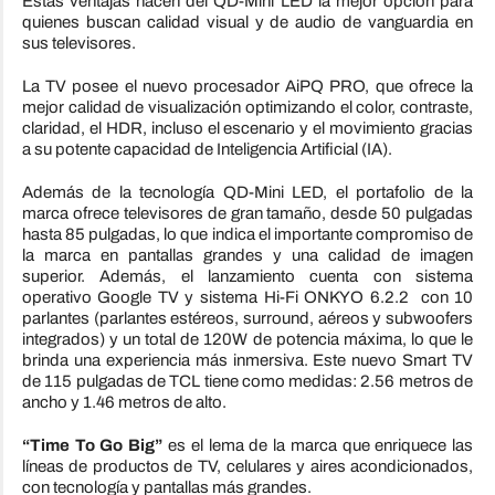
Estas ventajas hacen del QD-Mini LED la mejor opción para
quienes buscan calidad visual y de audio de vanguardia en
sus televisores.
La TV posee el nuevo procesador AiPQ PRO, que ofrece la
mejor calidad de visualización optimizando el color, contraste,
claridad, el HDR, incluso el escenario y el movimiento gracias
a su potente capacidad de Inteligencia Artificial (IA).
Además de la tecnología QD-Mini LED, el portafolio de la
marca ofrece televisores de gran tamaño, desde 50 pulgadas
hasta 85 pulgadas, lo que indica el importante compromiso de
la marca en pantallas grandes y una calidad de imagen
superior. Además, el lanzamiento cuenta con sistema
operativo Google TV y sistema Hi-Fi ONKYO 6.2.2 con 10
parlantes (parlantes estéreos, surround, aéreos y subwoofers
integrados) y un total de 120W de potencia máxima, lo que le
brinda una experiencia más inmersiva. Este nuevo Smart TV
de 115 pulgadas de TCL tiene como medidas: 2.56 metros de
ancho y 1.46 metros de alto.
“Time To Go Big”
es el lema de la marca que enriquece las
líneas de productos de TV, celulares y aires acondicionados,
con tecnología y pantallas más grandes.