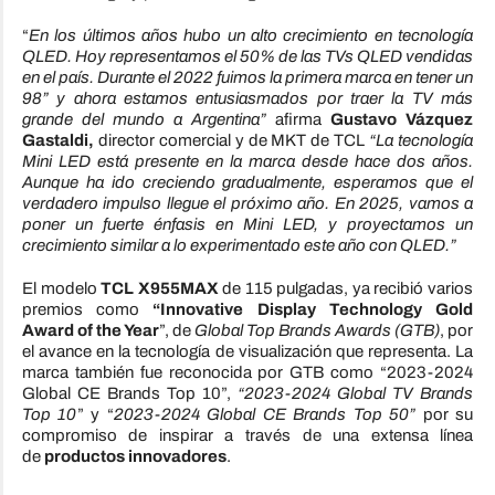
“
En los últimos años hubo un alto crecimiento en tecnología
QLED. Hoy representamos el 50% de las TVs QLED vendidas
en el país. Durante el 2022 fuimos la primera marca en tener un
98” y ahora estamos entusiasmados por traer la TV más
grande del mundo a Argentina”
afirma
Gustavo Vázquez
Gastaldi,
director comercial y de MKT de TCL
“La tecnología
Mini LED está presente en la marca desde hace dos años.
Aunque ha ido creciendo gradualmente, esperamos que el
verdadero impulso llegue el próximo año. En 2025, vamos a
poner un fuerte énfasis en Mini LED, y proyectamos un
crecimiento similar a lo experimentado este año con QLED.”
El modelo
TCL X955MAX
de 115 pulgadas, ya recibió varios
premios como
“Innovative Display Technology Gold
Award of the Year
”, de
Global Top Brands Awards (GTB)
, por
el avance en la tecnología de visualización que representa. La
marca también fue reconocida por GTB como “2023-2024
Global CE Brands Top 10”,
“2023-2024 Global TV Brands
Top 10
” y “
2023-2024 Global CE Brands Top 50”
por su
compromiso de inspirar a través de una extensa línea
de
productos innovadores
.