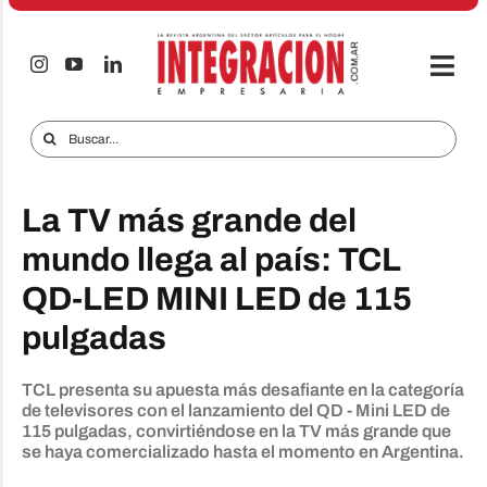
Saltar
al
contenido
Togg
Navi
Electro & Hogar
Buscar:
Empresas y Mercados
La TV más grande del
Audio & TV
mundo llega al país: TCL
iTECNO
QD-LED MINI LED de 115
Celulares
pulgadas
Informes Especiales
TCL presenta su apuesta más desafiante en la categoría
Anuncie
de televisores con el lanzamiento del QD - Mini LED de
115 pulgadas, convirtiéndose en la TV más grande que
se haya comercializado hasta el momento en Argentina.
Contacto