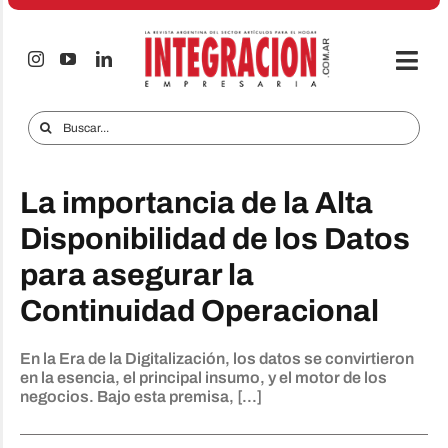
Saltar
al
contenido
Togg
Navi
Electro & Hogar
Buscar:
Empresas y Mercados
La importancia de la Alta
Audio & TV
Disponibilidad de los Datos
iTECNO
para asegurar la
Celulares
Continuidad Operacional
Informes Especiales
En la Era de la Digitalización, los datos se convirtieron
Anuncie
en la esencia, el principal insumo, y el motor de los
negocios. Bajo esta premisa, [...]
Contacto