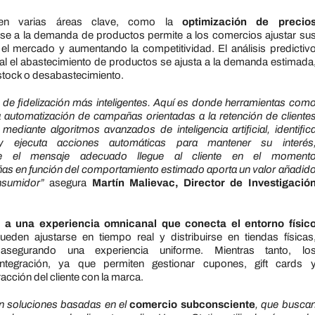
 en varias áreas clave, como
la
optimización
de
precio
rse a
la
de
manda
de
productos permite a los comercios ajustar su
n
el
mercado y aumentando
la
competitividad.
El
análisis predictiv
al
el
abastecimiento
de
productos se ajusta a
la
de
manda estimada
tock o
de
sabastecimiento.
s
de
fidelización más inteligentes. Aquí es donde herramientas com
a
automatización
de
campañas orientadas a
la
retención
de
cliente
 mediante algoritmos avanzados
de
inteligencia artificial, identific
 y ejecuta acciones automáticas para mantener su interés
que
el
mensaje adecuado llegue al cliente en
el
moment
as en función
de
l comportamiento estimado aporta un valor añadid
sumidor”
asegura
Martín Malievac, Director
de
Investigació
o a una experiencia omnicanal que conecta
el
entorno físic
den ajustarse en tiempo real y distribuirse en tiendas físicas
egurando una experiencia uniforme. Mientras tanto, lo
tegración, ya que permiten gestionar cupones, gift cards 
racción
de
l cliente con
la
marca.
en soluciones basadas en
el
comercio subconsciente
, que busca