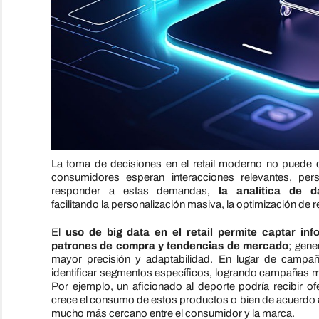
La
toma
de
de
cisiones en
el
retail
moderno no puede qu
consumidores esperan interacciones relevantes, per
responder a estas
de
mandas,
la
analítica
de
d
facilitando
la
personalización masiva,
la
optimización
de
r
El
uso
de
big data en
el
retail
permite captar in
patrones
de
compra y tendencias
de
mercado
; gene
mayor precisión y adaptabilidad. En lugar
de
campaña
identificar segmentos específicos, logrando campañas m
Por ejemplo, un aficionado al
de
porte podría recibir o
crece
el
consumo
de
estos productos o bien
de
acuerdo
mucho más cercano entre
el
consumidor y
la
marca.