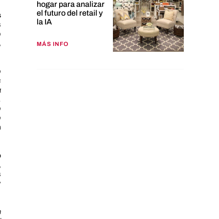
hogar para analizar
el futuro del retail y
s
la IA
s
o
,
MÁS INFO
o
s
a
,
o
o
n
o
,
s
y
n