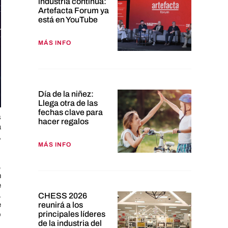
industria continúa:
Artefacta Forum ya
está en YouTube
MÁS INFO
Día de la niñez:
Llega otra de las
fechas clave para
s
hacer regalos
a
,
MÁS INFO
,
n
e
.
CHESS 2026
e
reunirá a los
principales líderes
o
de la industria del