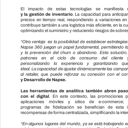
El
impacto
de
estas tecnologías se manifiesta
y
la
gestión
de
inventario
.
La
capacidad para anticipa
precios en tiempo real, respondiendo a variaciones e
contribuye también a una logística más eficiente, en
la
cu
optimizando
el
suministro y reduciendo riesgos
de
sobres
“Otra ventaja es
la
posibilidad
de
establecer estrategia
Napse 360 juegan un papel fundamental, permitiendo
l
y
la
prevención
de
l
churn
o abandono. Esta solución,
patrones en
el
ciclo
de
consumo
de
l cliente
personalizando
la
experiencia y garantizando 
ideal.
La
capacidad
de
ajustar dinámicamente
la
s campañ
al
retail
er, que puede reforzar su conexión con
el
con
y
De
sarrollo
de
Napse.
Las herramientas
de
analítica también abren pas
con
el
digital
. En este contexto,
la
s promociones pue
aplicaciones móviles y sitios
de
e-commerce; as
programas
de
fidelización se benefician
de
esta in
recompensas
de
forma centralizada, simplificando
la
inte
“En algunos lugares
de
l mundo, ya se está trabajando 