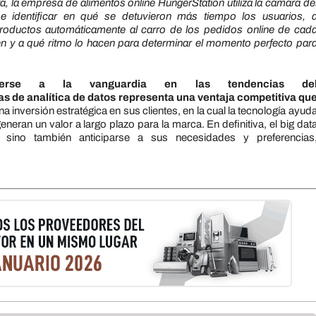
ta,
la
empresa
de
alimentos online HungerStation utiliza
la
cámara
de
e identificar en qué se
de
tuvieron más tiempo los usuarios, 
productos automáticamente al carro
de
los pedidos online
de
cad
 y a qué ritmo lo hacen para
de
terminar
el
momento perfecto par
enerse a
la
vanguardia en
la
s tendencias
de
das
de
analítica
de
datos
representa una ventaja competitiva qu
a inversión estratégica en sus clientes, en
la
cual
la
tecnología ayud
generan un valor a
la
rgo plazo para
la
marca. En
de
finitiva,
el
big dat
sino también anticiparse a sus necesidades y preferencias