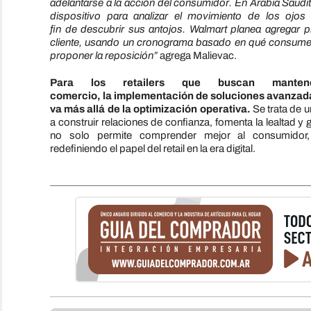
adelantarse a
la
acción
de
l consumidor. En Arabia Saudi
dispositivo para analizar
el
movimiento
de
los ojos 
fin
de
de
scubrir sus antojos. Walmart planea agregar 
cliente, usando un cronograma basado en qué consumen
proponer
la
reposición”
agrega Malievac.
Para los
retail
ers que buscan mant
comercio,
la
implementación
de
soluciones avanza
va más allá
de
la
optimización operativa.
Se trata
de
un
a construir relaciones
de
confianza, fomenta
la
lealtad y 
no solo permite comprender mejor al consumidor, 
redefiniendo
el
papel
de
l
retail
en
la
era digital.