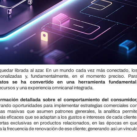
edar librada al azar. En un mundo cada vez más conectado, lo
sonalizadas y, fundamentalmente, en
el
momento preciso. Par
atos
se ha convertido en una herramienta fundamental
ecursos y una experiencia omnicanal integrada.
formación
de
tallada sobre
el
comportamiento
de
l consumidor
rando oportunidades para implementar estrategias comerciales co
s masivas que asumen patrones generales,
la
analítica permit
ás eficaces que se adaptan a los gustos e intereses
de
cada cliente
fertas exclusivas en productos relacionados, en
la
s épocas en qu
 a
la
frecuencia
de
renovación
de
ese cliente; generando así un víncul