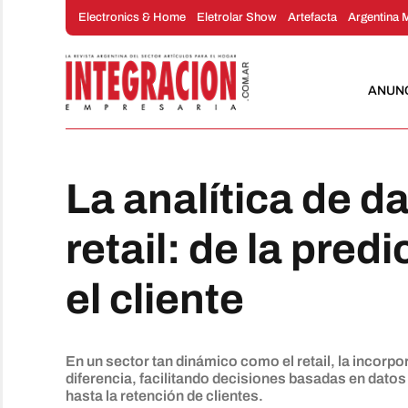
Saltar
Electronics & Home
Eletrolar Show
Artefacta
Argentina 
al
contenido
ANUN
La analítica de d
retail: de la pred
el cliente
En un sector tan dinámico como el retail, la incorp
diferencia, facilitando decisiones basadas en dato
hasta la retención de clientes.