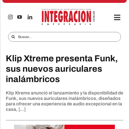
Saltar
al
contenido
Togg
Navi
Electro & Hogar
Buscar:
Empresas y Mercados
Klip Xtreme presenta Funk,
Audio & TV
sus nuevos auriculares
iTECNO
inalámbricos
Celulares
Klip Xtreme anunció el lanzamiento y la disponibilidad de
Informes Especiales
Funk, sus nuevos auriculares inalámbricos, diseñados
para ofrecer una experiencia de audio excepcional en la
Anuncie
casa, [...]
Contacto