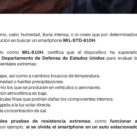
remo, calor, humedad, lluvia intensa, o si crees que por determinado
solución es buscar un smartphone
MIL-STD-810H
.
ido como
MIL-810H
, certifica que el dispositivo ha superad
el Departamento de Defensa de Estados Unidos
para evaluar l
bientales extremas:
bajas, así como a cambios bruscos de temperatura.
medad o fuertes precipitaciones.
como los que se producen en vehículos o aeronaves.
sión atmosférica es baja.
rtículas finas que podrían dañar los componentes internos.
gada a la luz solar directa.
ta concentración de sal.
ples pruebas de resistencia extremas
, como
funcionar 
 por ejemplo,
si se olvida el smartphone en un auto estacionad