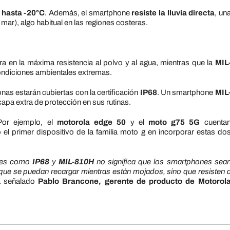
 hasta -20°C
. Además, el smartphone
resiste la lluvia directa
, un
mar), algo habitual en las regiones costeras.
ra en la máxima resistencia al polvo y al agua, mientras que la
MIL
ondiciones ambientales extremas.
nas estarán cubiertas con la certificación
IP68
. Un smartphone
MIL
pa extra de protección en sus rutinas.
Por ejemplo, el
motorola edge 50
y el
moto g75 5G
cuenta
o el primer dispositivo de la familia moto g en incorporar estas do
iones como
IP68
y
MIL-810H
no significa que los smartphones sea
 que se puedan recargar mientras están mojados, sino que resisten 
a señalado
Pablo Brancone, gerente de producto de Motorol