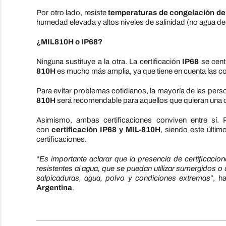
Por otro lado, resiste
temperaturas de congelación de
humedad elevada y altos niveles de salinidad (no agua de 
¿MIL810H o IP68?
Ninguna sustituye a la otra. La certificación
IP68
se cent
810H
es mucho más amplia, ya que tiene en cuenta las c
Para evitar problemas cotidianos, la mayoría de las perso
810H
será recomendable para aquellos que quieran una ca
Asimismo, ambas certificaciones conviven entre sí. 
con
certificación IP68 y MIL-810H
, siendo este últim
certificaciones.
“
Es importante aclarar que la presencia de certificac
resistentes al agua, que se puedan utilizar sumergidos o
salpicaduras, agua, polvo y condiciones extremas
”, h
Argentina
.