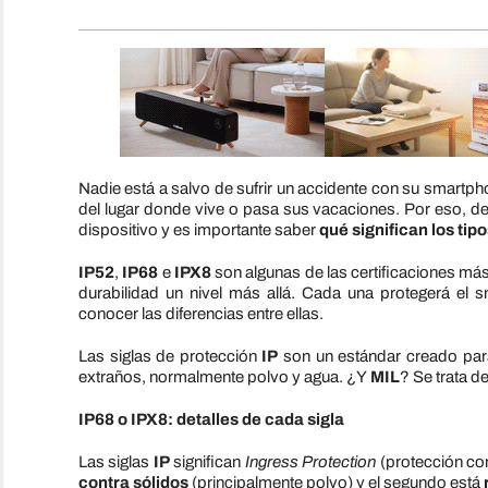
Nadie está a salvo de sufrir un accidente con su smart
del lugar donde vive o pasa sus vacaciones. Por eso, de
dispositivo y es importante saber
qué significan los tip
IP52
,
IP68
e
IPX8
son algunas de las certificaciones má
durabilidad un nivel más allá. Cada una protegerá el 
conocer las diferencias entre ellas.
Las siglas de protección
IP
son un estándar creado para 
extraños, normalmente polvo y agua. ¿Y
MIL
? Se trata de
IP68 o IPX8: detalles de cada sigla
Las siglas
IP
significan
Ingress Protection
(protección con
contra sólidos
(principalmente polvo) y el segundo está