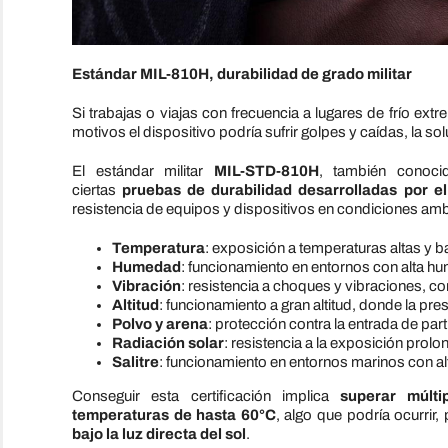
Estándar MIL-810H, durabilidad de grado militar
Si trabajas o viajas con frecuencia a lugares de frío ext
motivos el dispositivo podría sufrir golpes y caídas, la 
El estándar militar
MIL-STD-810H
, también conoc
ciertas
pruebas de durabilidad desarrolladas por 
resistencia de equipos y dispositivos en condiciones am
Temperatura
: exposición a temperaturas altas y 
Humedad
: funcionamiento en entornos con alta hu
Vibración
: resistencia a choques y vibraciones, 
Altitud
: funcionamiento a gran altitud, donde la pre
Polvo y arena
: protección contra la entrada de pa
Radiación solar
: resistencia a la exposición prolon
Salitre
: funcionamiento en entornos marinos con al
Conseguir esta certificación implica
superar múlti
temperaturas de hasta 60°C
, algo que podría ocurrir,
bajo la luz directa del sol
.