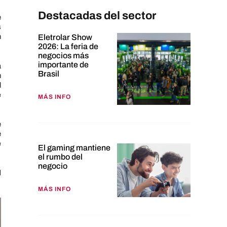
Destacadas del sector
e
s
n
Eletrolar Show
2026: La feria de
negocios más
importante de
a
Brasil
n
l
e
MÁS INFO
e
e
e
El gaming mantiene
el rumbo del
negocio
l
MÁS INFO