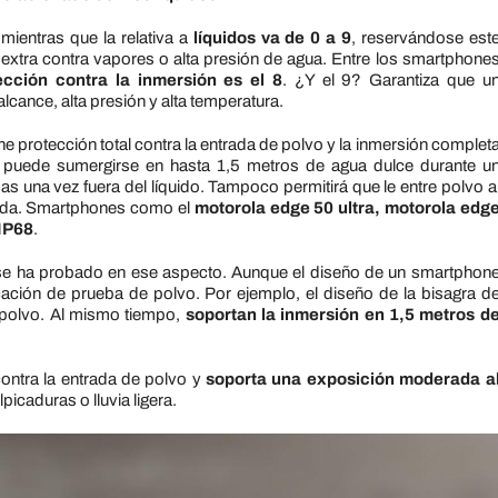
 mientras que la relativa a
líquidos va de 0 a 9
, reservándose est
 extra contra vapores o alta presión de agua. Entre los smartphone
cción contra la inmersión es el 8
. ¿Y el 9? Garantiza que u
alcance, alta presión y alta temperatura.
ne protección total contra la entrada de polvo y la inmersión complet
 puede sumergirse en hasta 1,5 metros de agua dulce durante u
 una vez fuera del líquido. Tampoco permitirá que le entre polvo a
funda. Smartphones como el
motorola edge 50 ultra, motorola edg
IP68
.
se ha probado en ese aspecto. Aunque el diseño de un smartphon
icación de prueba de polvo. Por ejemplo, el diseño de la bisagra d
 polvo. Al mismo tiempo,
soportan la inmersión en 1,5 metros d
ontra la entrada de polvo y
soporta una exposición moderada a
icaduras o lluvia ligera.