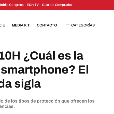
Mobile Congress
E&H TV
Guía del Comprador
CIE
MEDIA KIT
CONTACTO
CATEGORÍAS
10H ¿Cuál es la
i smartphone? El
da sigla
do de los tipos de protección que ofrecen los
encias.