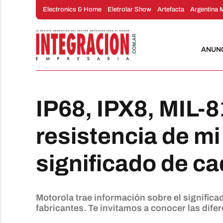
Saltar
Electronics & Home
Eletrolar Show
Artefacta
Argentina 
al
contenido
ANUN
IP68, IPX8, MIL-8
resistencia de m
significado de ca
Motorola trae información sobre el significa
fabricantes. Te invitamos a conocer las difer