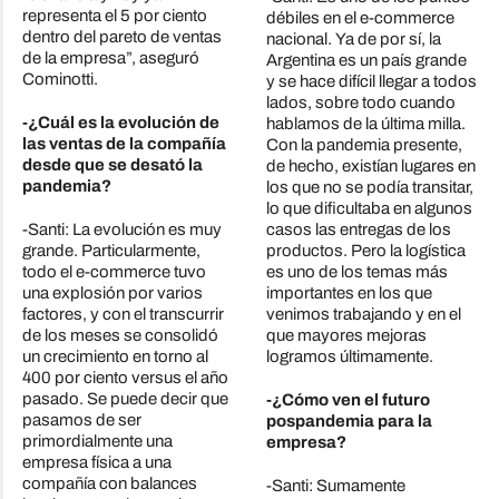
representa el 5 por ciento
débiles en el e-commerce
dentro del pareto de ventas
nacional. Ya de por sí, la
de la empresa”, aseguró
Argentina es un país grande
Cominotti.
y se hace difícil llegar a todos
lados, sobre todo cuando
-¿Cuál es la evolución de
hablamos de la última milla.
las ventas de la compañía
Con la pandemia presente,
desde que se desató la
de hecho, existían lugares en
pandemia?
los que no se podía transitar,
lo que dificultaba en algunos
-Santi: La evolución es muy
casos las entregas de los
grande. Particularmente,
productos. Pero la logística
todo el e-commerce tuvo
es uno de los temas más
una explosión por varios
importantes en los que
factores, y con el transcurrir
venimos trabajando y en el
de los meses se consolidó
que mayores mejoras
un crecimiento en torno al
logramos últimamente.
400 por ciento versus el año
pasado. Se puede decir que
-¿Cómo ven el futuro
pasamos de ser
pospandemia para la
primordialmente una
empresa?
empresa física a una
compañía con balances
-Santi: Sumamente