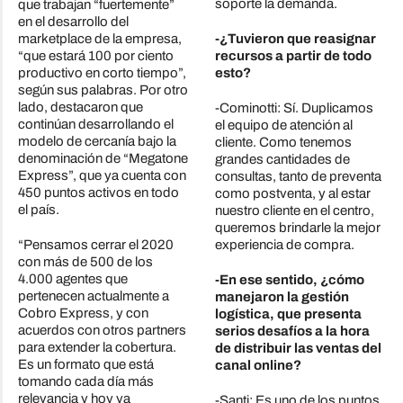
soporte la demanda.
que trabajan “fuertemente”
en el desarrollo del
marketplace de la empresa,
-¿Tuvieron que reasignar
“que estará 100 por ciento
recursos a partir de todo
productivo en corto tiempo”,
esto?
según sus palabras. Por otro
lado, destacaron que
-Cominotti: Sí. Duplicamos
continúan desarrollando el
el equipo de atención al
modelo de cercanía bajo la
cliente. Como tenemos
denominación de “Megatone
grandes cantidades de
Express”, que ya cuenta con
consultas, tanto de preventa
450 puntos activos en todo
como postventa, y al estar
el país.
nuestro cliente en el centro,
queremos brindarle la mejor
“Pensamos cerrar el 2020
experiencia de compra.
con más de 500 de los
4.000 agentes que
-En ese sentido, ¿cómo
pertenecen actualmente a
manejaron la gestión
Cobro Express, y con
logística, que presenta
acuerdos con otros partners
serios desafíos a la hora
para extender la cobertura.
de distribuir las ventas del
Es un formato que está
canal online?
tomando cada día más
relevancia y hoy ya
-Santi: Es uno de los puntos