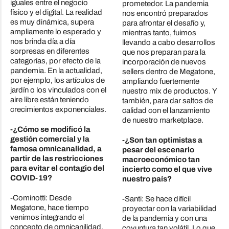
iguales entre el negocio
prometedor. La pandemia
físico y el digital. La realidad
nos encontró preparados
es muy dinámica, supera
para afrontar el desafío y,
ampliamente lo esperado y
mientras tanto, fuimos
nos brinda día a día
llevando a cabo desarrollos
sorpresas en diferentes
que nos preparan para la
categorías, por efecto de la
incorporación de nuevos
pandemia. En la actualidad,
sellers dentro de Megatone,
por ejemplo, los artículos de
ampliando fuertemente
jardín o los vinculados con el
nuestro mix de productos. Y
aire libre están teniendo
también, para dar saltos de
crecimientos exponenciales.
calidad con el lanzamiento
de nuestro marketplace.
-¿Cómo se modificó la
gestión comercial y la
-¿Son tan optimistas a
famosa omnicanalidad, a
pesar del escenario
partir de las restricciones
macroeconómico tan
para evitar el contagio del
incierto como el que vive
COVID-19?
nuestro país?
-Cominotti: Desde
-Santi: Se hace difícil
Megatone, hace tiempo
proyectar con la variabilidad
venimos integrando el
de la pandemia y con una
concepto de omnicanilidad.
coyuntura tan volátil. Lo que