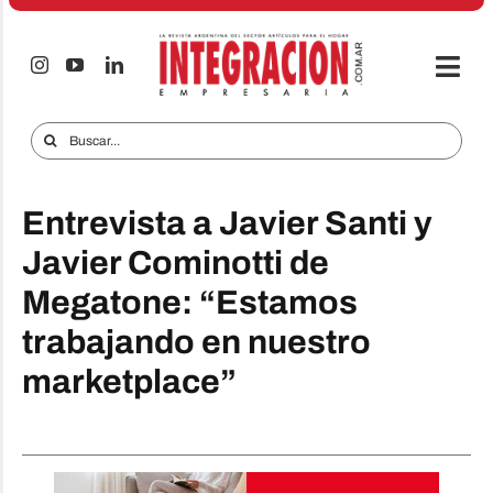
Saltar
al
contenido
Togg
Navi
Electro & Hogar
Buscar:
Empresas y Mercados
Entrevista a Javier Santi y
Audio & TV
Javier Cominotti de
iTECNO
Megatone: “Estamos
Celulares
trabajando en nuestro
Informes Especiales
marketplace”
Anuncie
Contacto