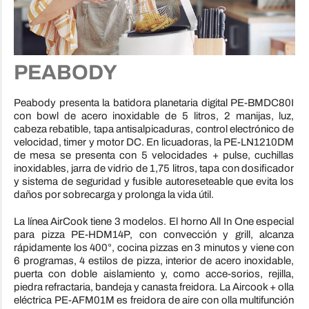
PEABODY
Peabody presenta la batidora planetaria digital PE-BMDC80I
con bowl de acero inoxidable de 5 litros, 2 manijas, luz,
cabeza rebatible, tapa antisalpicaduras, control electrónico de
velocidad, timer y motor DC. En licuadoras, la PE-LN1210DM
de mesa se presenta con 5 velocidades + pulse, cuchillas
inoxidables, jarra de vidrio de 1,75 litros, tapa con dosificador
y sistema de seguridad y fusible autoreseteable que evita los
daños por sobrecarga y prolonga la vida útil.
La línea AirCook tiene 3 modelos. El horno All In One especial
para pizza PE-HDM14P, con convección y grill, alcanza
rápidamente los 400°, cocina pizzas en 3 minutos y viene con
6 programas, 4 estilos de pizza, interior de acero inoxidable,
puerta con doble aislamiento y, como acce-sorios, rejilla,
piedra refractaria, bandeja y canasta freidora. La Aircook + olla
eléctrica PE-AFM01M es freidora de aire con olla multifunción