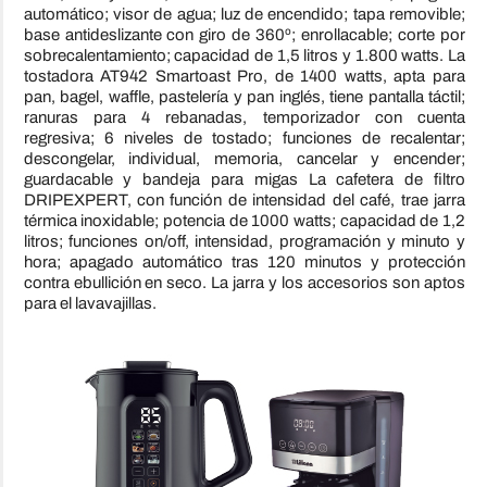
automático; visor de agua; luz de encendido; tapa removible;
base antideslizante con giro de 360º; enrollacable; corte por
sobrecalentamiento; capacidad de 1,5 litros y 1.800 watts. La
tostadora AT942 Smartoast Pro, de 1400 watts, apta para
pan, bagel, waffle, pastelería y pan inglés, tiene pantalla táctil;
ranuras para 4 rebanadas, temporizador con cuenta
regresiva; 6 niveles de tostado; funciones de recalentar;
descongelar, individual, memoria, cancelar y encender;
guardacable y bandeja para migas La cafetera de filtro
DRIPEXPERT, con función de intensidad del café, trae jarra
térmica inoxidable; potencia de 1000 watts; capacidad de 1,2
litros; funciones on/off, intensidad, programación y minuto y
hora; apagado automático tras 120 minutos y protección
contra ebullición en seco. La jarra y los accesorios son aptos
para el lavavajillas.