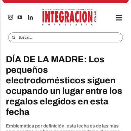
Saltar
al
contenido
Togg
Navi
Electro & Hogar
Buscar:
Empresas y Mercados
DÍA DE LA MADRE: Los
Audio & TV
pequeños
iTECNO
electrodomésticos siguen
Celulares
ocupando un lugar entre los
Informes Especiales
regalos elegidos en esta
fecha
Anuncie
Contacto
Emblemática por definición, esta fecha es de las más