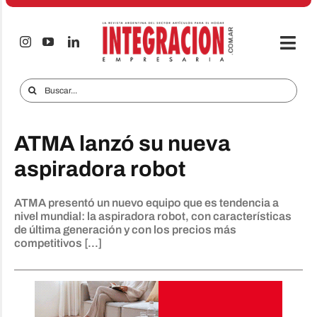
Saltar
al
contenido
Togg
Navi
Electro & Hogar
Buscar:
Empresas y Mercados
ATMA lanzó su nueva
Audio & TV
aspiradora robot
iTECNO
ATMA presentó un nuevo equipo que es tendencia a
Celulares
nivel mundial: la aspiradora robot, con características
de última generación y con los precios más
Informes Especiales
competitivos [...]
Anuncie
Contacto