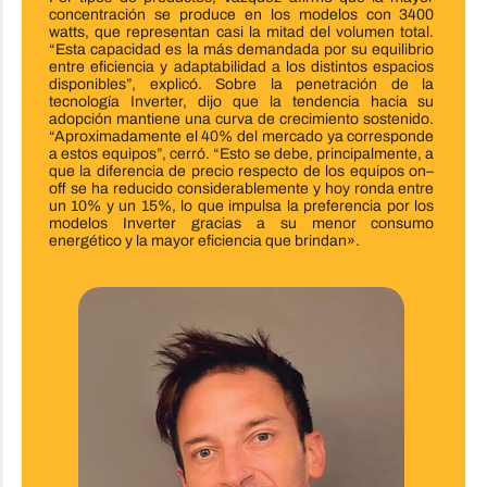
concentración se produce en los modelos con 3400
watts, que representan casi la mitad del volumen total.
“Esta capacidad es la más demandada por su equilibrio
entre eficiencia y adaptabilidad a los distintos espacios
disponibles”, explicó. Sobre la penetración de la
tecnología Inverter, dijo que la tendencia hacia su
adopción mantiene una curva de crecimiento sostenido.
“Aproximadamente el 40% del mercado ya corresponde
a estos equipos”, cerró. “Esto se debe, principalmente, a
que la diferencia de precio respecto de los equipos on–
off se ha reducido considerablemente y hoy ronda entre
un 10% y un 15%, lo que impulsa la preferencia por los
modelos Inverter gracias a su menor consumo
energético y la mayor eficiencia que brindan».