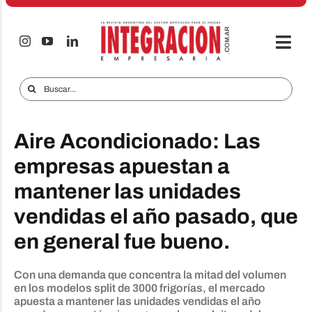
Saltar
al
contenido
Togg
Navi
Electro & Hogar
Buscar:
Empresas y Mercados
Aire Acondicionado: Las
Audio & TV
empresas apuestan a
iTECNO
mantener las unidades
Celulares
vendidas el año pasado, que
Informes Especiales
en general fue bueno.
Anuncie
Con una demanda que concentra la mitad del volumen
en los modelos split de 3000 frigorías, el mercado
Contacto
apuesta a mantener las unidades vendidas el año