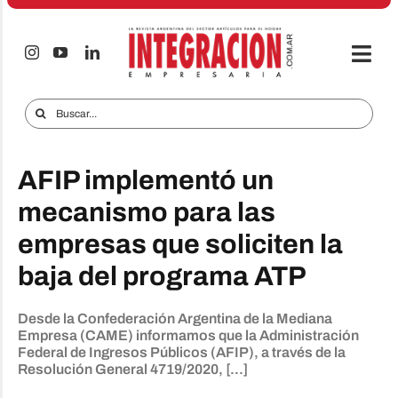
Saltar
al
contenido
Togg
Navi
Electro & Hogar
Buscar:
Empresas y Mercados
AFIP implementó un
Audio & TV
mecanismo para las
iTECNO
empresas que soliciten la
Celulares
baja del programa ATP
Informes Especiales
Desde la Confederación Argentina de la Mediana
Anuncie
Empresa (CAME) informamos que la Administración
Federal de Ingresos Públicos (AFIP), a través de la
Resolución General 4719/2020, [...]
Contacto