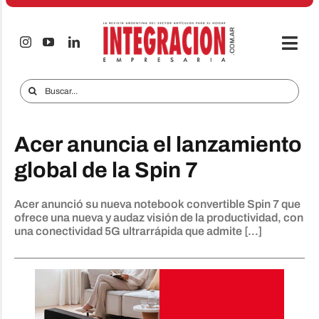
Saltar
al
contenido
Togg
Navi
Electro & Hogar
Buscar:
Empresas y Mercados
Acer anuncia el lanzamiento
Audio & TV
global de la Spin 7
iTECNO
Acer anunció su nueva notebook convertible Spin 7 que
Celulares
ofrece una nueva y audaz visión de la productividad, con
una conectividad 5G ultrarrápida que admite [...]
Informes Especiales
Anuncie
Contacto