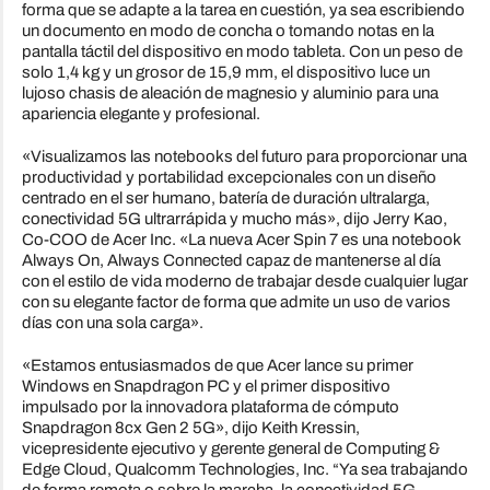
forma que se adapte a la tarea en cuestión, ya sea escribiendo
un documento en modo de concha o tomando notas en la
pantalla táctil del dispositivo en modo tableta. Con un peso de
solo 1,4 kg y un grosor de 15,9 mm, el dispositivo luce un
lujoso chasis de aleación de magnesio y aluminio para una
apariencia elegante y profesional.
«Visualizamos las notebooks del futuro para proporcionar una
productividad y portabilidad excepcionales con un diseño
centrado en el ser humano, batería de duración ultralarga,
conectividad 5G ultrarrápida y mucho más», dijo Jerry Kao,
Co-COO de Acer Inc. «La nueva Acer Spin 7 es una notebook
Always On, Always Connected capaz de mantenerse al día
con el estilo de vida moderno de trabajar desde cualquier lugar
con su elegante factor de forma que admite un uso de varios
días con una sola carga».
«Estamos entusiasmados de que Acer lance su primer
Windows en Snapdragon PC y el primer dispositivo
impulsado por la innovadora plataforma de cómputo
Snapdragon 8cx Gen 2 5G», dijo Keith Kressin,
vicepresidente ejecutivo y gerente general de Computing &
Edge Cloud, Qualcomm Technologies, Inc. “Ya sea trabajando
de forma remota o sobre la marcha, la conectividad 5G