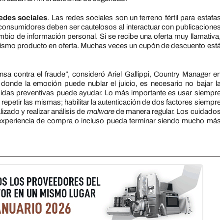
edes sociales
. Las redes sociales son un terreno fértil para estafa
consumidores deben ser cautelosos al interactuar con publicacione
io de información personal. Si se recibe una oferta muy llamativa
l mismo producto en oferta. Muchas veces un cupón de descuento est
nsa contra el fraude”, consideró Ariel Gallippi, Country Manager e
donde la emoción puede nublar el juicio, es necesario no bajar l
idas preventivas puede ayudar. Lo más importante es usar siempr
epetir las mismas; habilitar la autenticación de dos factores siempr
izado y realizar análisis de
malware
de manera regular. Los cuidado
a experiencia de compra o incluso pueda terminar siendo mucho má