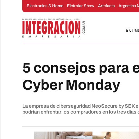
Saltar
Electronics & Home
Eletrolar Show
Artefacta
Argentina 
al
contenido
ANUN
5 consejos para e
Cyber ​​Monday
La empresa de ciberseguridad NeoSecure by SEK ela
podrían enfrentar los compradores en los tres días 