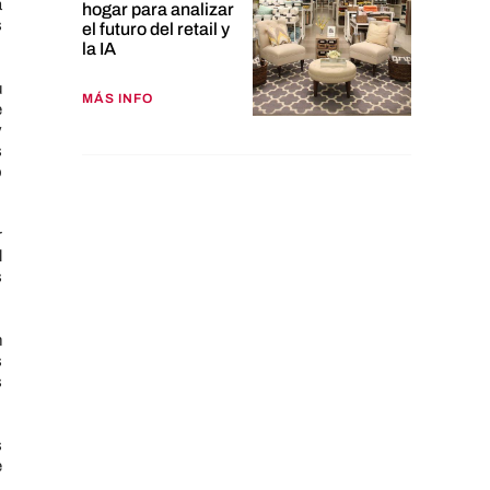
a
hogar para analizar
s
el futuro del retail y
la IA
u
MÁS INFO
e
y
s
o
r
l
s
n
s
s
s
e