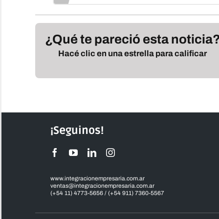
¿Qué te pareció esta noticia
Hacé clic en una estrella para calificar
¡Seguinos!
www.integracionempresaria.com.ar
ventas@integracionempresaria.com.ar
(+54 11) 4773-5656 / (+54 911) 7360-5567