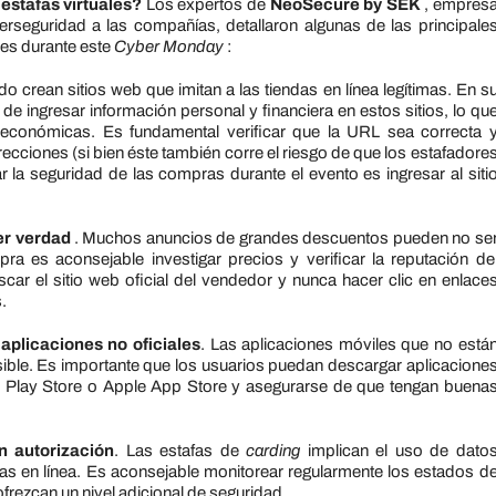
estafas virtuales?
Los expertos de
NeoSecure by SEK
, empres
erseguridad a las compañías, detallaron algunas de las principale
es durante este
Cyber ​​Monday
:
 crean sitios web que imitan a las tiendas en línea legítimas. En s
de ingresar información personal y financiera en estos sitios, lo qu
 económicas. Es fundamental verificar que la URL sea correcta 
ecciones (si bien éste también corre el riesgo de que los estafadore
la seguridad de las compras durante el evento es ingresar al siti
er verdad
. Muchos anuncios de grandes descuentos pueden no se
a es aconsejable investigar precios y verificar la reputación de
r el sitio web oficial del vendedor y nunca hacer clic en enlace
.
aplicaciones no oficiales
. Las aplicaciones móviles que no está
ble. Es importante que los usuarios puedan descargar aplicacione
 Play Store o Apple App Store y asegurarse de que tengan buena
n autorización
. Las estafas de
carding
implican el uso de dato
ras en línea. Es aconsejable monitorear regularmente los estados d
ofrezcan un nivel adicional de seguridad.