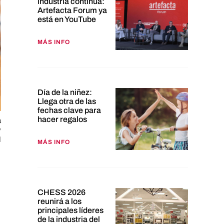
industria continúa:
Artefacta Forum ya
está en YouTube
MÁS INFO
Día de la niñez:
Llega otra de las
fechas clave para
hacer regalos
a
y
d
MÁS INFO
CHESS 2026
reunirá a los
principales líderes
de la industria del