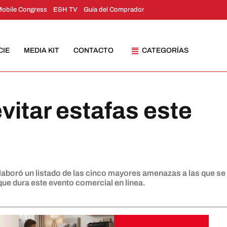
Mobile Congress
E&H TV
Guía del Comprador
CIE
MEDIA KIT
CONTACTO
CATEGORÍAS
vitar estafas este
boró ​​un listado de las cinco mayores amenazas a las que se
que dura este evento comercial en línea.