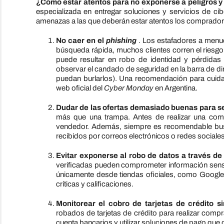
¿Cómo estar atentos para no exponerse a peligros y 
especializada en entregar soluciones y servicios de cib
amenazas a las que deberán estar atentos los comprador
No caer en el
phishing
. Los estafadores a menudo
búsqueda rápida, muchos clientes corren el riesgo 
puede resultar en robo de identidad y pérdidas
observar el candado de seguridad en la barra de dir
puedan burlarlos). Una recomendación para cuidar 
web oficial del
Cyber ​​Monday
en Argentina.
Dudar de las ofertas demasiado buenas para s
más que una trampa. Antes de realizar una compr
vendedor. Además, siempre es recomendable busca
recibidos por correos electrónicos o redes sociales
Evitar exponerse al robo de datos a través de 
verificadas pueden comprometer información sensi
únicamente desde tiendas oficiales, como Google
críticas y calificaciones.
Monitorear el cobro de tarjetas de crédito si
robados de tarjetas de crédito para realizar comp
cuenta bancarios y utilizar soluciones de pago que 